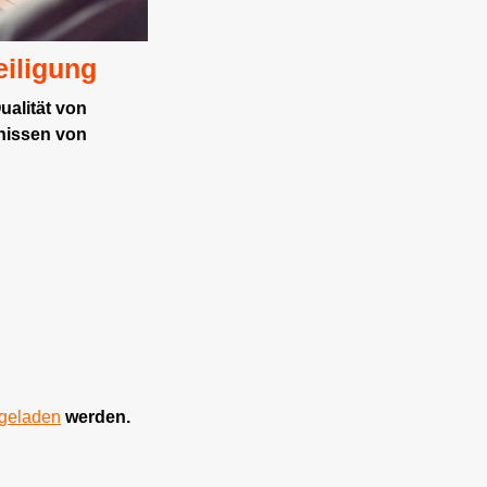
eiligung
ualität von
tnissen von
rgeladen
werden.