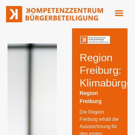
Region
Freiburg:
Klimabürger
Region
Freiburg
Die Region
Freiburg erhält die
Auszeichnung für
den ersten