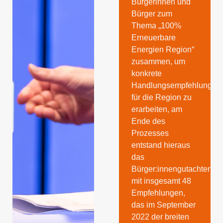
Bürgerinnen und
Bürger zum
Thema „100%
Erneuerbare
Energien Region“
zusammen, um
konkrete
Handlungsempfehlungen
für die Region zu
erarbeiten, am
Ende des
Prozesses
entstand hieraus
das
Bürger:innengutachten
mit insgesamt 48
Empfehlungen,
das im September
2022 der breiten