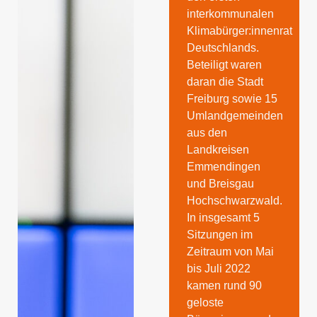
interkommunalen
Klimabürger:innenrat
Deutschlands.
Beteiligt waren
daran die Stadt
Freiburg sowie 15
Umlandgemeinden
aus den
Landkreisen
Emmendingen
und Breisgau
Hochschwarzwald.
In insgesamt 5
Sitzungen im
Zeitraum von Mai
bis Juli 2022
kamen rund 90
geloste